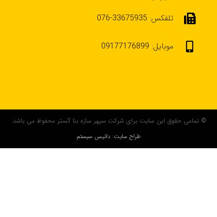
تلفکس: 33675935-076
موبایل: 09177176899
© تمامی حقوق این سایت برای شرکت سپهر سازه بنا گستر محفوظ می باشد.
طراح سایت: داتیس سیستم