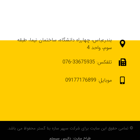
بندرعباس، چهارراه دانشگاه، ساختمان نیما، طبقه
سوم، واحد 4
تلفکس: 33675935-076
موبایل: 09177176899
© تمامی حقوق این سایت برای شرکت سپهر سازه بنا گستر محفوظ می باشد.
طراح سایت: داتیس سیستم