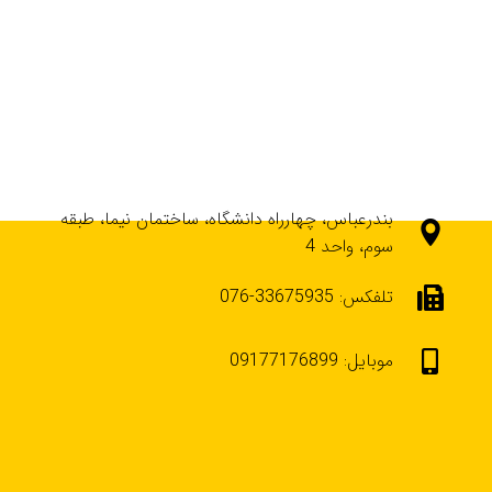
بندرعباس، چهارراه دانشگاه، ساختمان نیما، طبقه
سوم، واحد 4
تلفکس: 33675935-076
موبایل: 09177176899